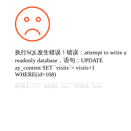
执行SQL发生错误！错误：attempt to write a
readonly database，语句：UPDATE
ay_content SET `visits`= visits+1
WHERE(id=168)
程序版本：2.1.1， 操作系统：Linux， WEB应用：Apache